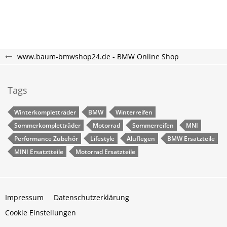
www.baum-bmwshop24.de - BMW Online Shop
Tags
Winterkompletträder
BMW
Winterreifen
Sommerkompletträder
Motorrad
Sommerreifen
MNI
Performance Zubehör
Lifestyle
Aluflegen
BMW Ersatzteile
MINI Ersatztteile
Motorrad Ersatzteile
Impressum
Datenschutzerklärung
Cookie Einstellungen