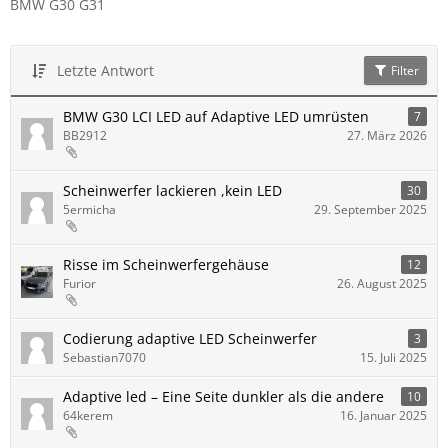
BMW G30 G31
Letzte Antwort
Filter
BMW G30 LCI LED auf Adaptive LED umrüsten
7
BB2912
27. März 2026
Scheinwerfer lackieren ,kein LED
30
5ermicha
29. September 2025
Risse im Scheinwerfergehäuse
12
Furior
26. August 2025
Codierung adaptive LED Scheinwerfer
3
Sebastian7070
15. Juli 2025
Adaptive led – Eine Seite dunkler als die andere
10
64kerem
16. Januar 2025