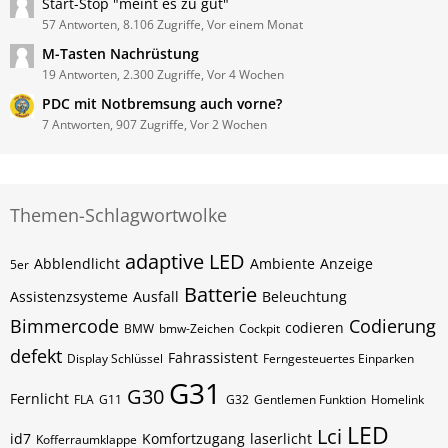
Start-Stop "meint es zu gut"
57 Antworten, 8.106 Zugriffe, Vor einem Monat
M-Tasten Nachrüstung
19 Antworten, 2.300 Zugriffe, Vor 4 Wochen
PDC mit Notbremsung auch vorne?
7 Antworten, 907 Zugriffe, Vor 2 Wochen
Themen-Schlagwortwolke
adaptive LED
Abblendlicht
Ambiente
Anzeige
5er
Batterie
Assistenzsysteme
Ausfall
Beleuchtung
Bimmercode
Codierung
codieren
BMW
bmw-Zeichen
Cockpit
defekt
Fahrassistent
Display Schlüssel
Ferngesteuertes Einparken
G31
G30
Fernlicht
FLA
G11
G32
Gentlemen Funktion
Homelink
LED
Lci
id7
Komfortzugang
laserlicht
Kofferraumklappe