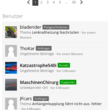
1
2
3
4
5
…
30
Benutzer
bladerider
Fortgeschrittener
Thema
Lenkradheizung Nachrüsten
Vor einem
Moment
ThoKar
Anfänger
Ungelesene Beiträge
Vor einem Moment
Katzastrophe540i
Kunde!
Ungelesene Beiträge
Vor 3 Minuten
MaschinenChirurg
Supporter
Unbekannter Ort
Vor 4 Minuten
JFcars
Anfänger
Thema
Anhängerkupplung fährt nicht aus. Fehler
Vor 6 Minuten