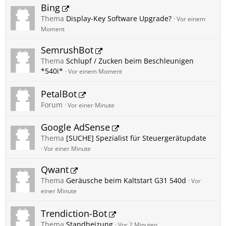
Bing
Thema
Display-Key Software Upgrade?
Vor einem
Moment
SemrushBot
Thema
Schlupf / Zucken beim Beschleunigen
*540i*
Vor einem Moment
PetalBot
Forum
Vor einer Minute
Google AdSense
Thema
[SUCHE] Spezialist für Steuergerätupdate
Vor einer Minute
Qwant
Thema
Geräusche beim Kaltstart G31 540d
Vor
einer Minute
Trendiction-Bot
Thema
Standheizung
Vor 2 Minuten