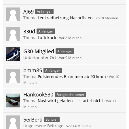
AJ69
Anfänger
Thema
Lenkradheizung Nachrüsten
Vor 8 Minuten
330d
Anfänger
Thema
Luftdruck
Vor 8 Minuten
G30-Mitglied
Anfänger
Unbekannter Ort
Vor 9 Minuten
bmm85
Anfänger
Thema
Pulsierendes Brummen ab 90 km/h
Vor 10
Minuten
Hankook530
Fortgeschrittener
Thema
Navi wird geladen….. startet nicht
Vor 11
Minuten
5erBerti
Schüler
Ungelesene Beiträge
Vor 14 Minuten