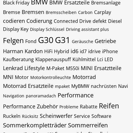
BMW
BMW Ersatzteile
Black Friday
Bremsanlage
Bremsen
Bremse
Carplay
Bremsscheiben
Carbon
codieren
Codierung
Connected Drive
defekt
Diesel
Display Key
Display Schlüssel
Driving assistant plus
G30
G31
Felgen
Getriebe
Fond
Geräusche
Harman Kardon
id6
HiFi
Hybrid
id7
idrive
iPhone
Kaufberatung
Klappenauspuff
Kühlmittel
Lci
LED
Lenkrad
Lifestyle
MINI Ersatztteile
M-Paket
M550i
MNI
Motorrad
Motor
Motorkontrolleuchte
Motorrad Ersatzteile
MyBMW
nachrüsten
Navi
mpaket
Performance
Navigation
panoramadach
Reifen
Performance Zubehör
Rabatte
Probleme
Scheinwerfer
Ruckeln
Service
Software
Rücksitz
Sommerkompletträder
Sommerreifen