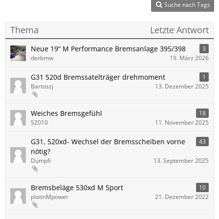
Suche nach Tags
Thema
Letzte Antwort
Neue 19“ M Performance Bremsanlage 395/398
3
derbmw
19. März 2026
G31 520d Bremssatelträger drehmoment
1
Bartoszj
13. Dezember 2025
Weiches Bremsgefühl
18
S2010
11. November 2025
G31, 520xd- Wechsel der Bremsscheiben vorne
43
nötig?
Dumpfi
13. September 2025
Bremsbeläge 530xd M Sport
10
platinMpower
21. Dezember 2022